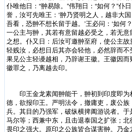
仆唯他日：“翀易除。”伟翔日：“如何？”仆
誉，汝可先唯王：‘翀乃贤明之人，越非大
吾看，恐翀不想长留于越。’王必问：‘如何？
一公主与翀，其若有意留越必受之，若无意
之想。仆又日：后汝可邀翀至府，使公主故
轻贱汝，必想日后其亦会轻他，必然辞而不
果见公主轻谩越相，乃辞谢王徽。王徽因而
徽罪之，乃离越去印。
印王金龙素闻翀能干，翀初到印度即为
德，欲报印王。严明法令，撤庸吏，废公族
兵。其目的乃强军，破纵横捭阖游说者。于
马尔等；西兼中东，且击退泰国之扩张；北
畏印之强大。原印之公族皆合谋害翀。乃金