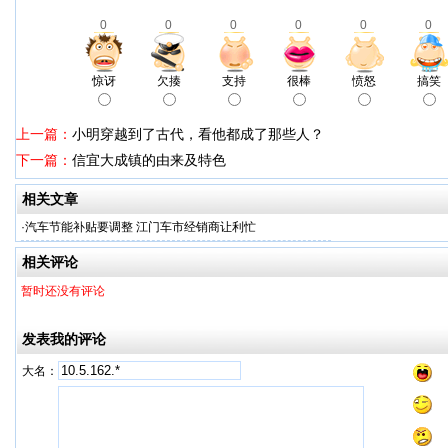
0
0
0
0
0
0
惊讶
欠揍
支持
很棒
愤怒
搞笑
上一篇：
小明穿越到了古代，看他都成了那些人？
下一篇：
信宜大成镇的由来及特色
相关文章
·
汽车节能补贴要调整 江门车市经销商让利忙
相关评论
暂时还没有评论
发表我的评论
大名：