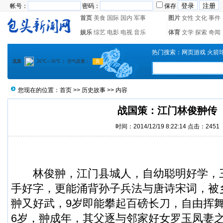
帐号：
密码：
保存
首页
美食
国际
国内
军事
图片
女性
文化
事件
娱乐
综艺
电影
电视
音乐
体育
文学
探索
奇闻
热门搜索：
网页游戏
火箭
您现在的位置：
首页
>>
历史故事
>> 内容
战国策：江门林俊翀传
时间：2014/12/19 8:22:14 点击：2451
林俊翀，江门县城人，自幼聪明好学，
手好字，更能涌背孙子兵法与唐诗宋词，被
翀又好武，9岁即能攀起百磅长刀，自由挥
6岁，翀成年，其父逐与邻家好女罗玉凤妻