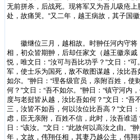
无前拼杀，后战死。现将军又为吾儿吸疮上
处，故痛哭。”又二年，越王病故，其子国
徽继位三月，越相故。时翀任河内守将
相，初众皆期翀，后却任家文（越王徽亲戚
悦，唯文日：“汝可与吾比功乎？”文日：“可
军，使士乐为国死，敌不敢图谋越，汝比吾如
如尔。”翀日：“理各级官员，亲附百姓，使
何？”文日：“吾不如尔。”翀日：“镇守河内
度与老挝皆从越，汝比吾如何？”文日：“吾不
三，汝皆不如吾，何以汝位比吾高？”文日：
虑，臣无亲附，百姓不信，此时，汝吾谁适
日：“该汝。”文日：“此故何以高汝之由。”
年，文故，伟翔任相，其妻乃越公主，伟翔