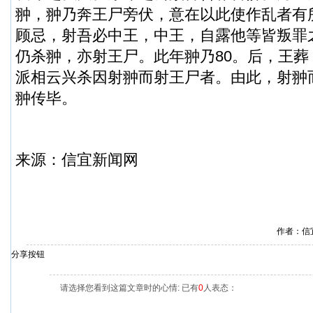
翀，翀乃奔王尸旁伏，意在以此使作乱者有
顾忌，射吾必中王，中王，自露他等皆叛罪
仍杀翀，亦射王尸。此年翀乃80。后，王
派相云兴杀因射翀而射王尸者。由此，射翀
翀传毕。
来源：
信宜新闻
网
作者：信
分享按钮
请选择您看到这篇文章时的心情: 已有
0
人表态：