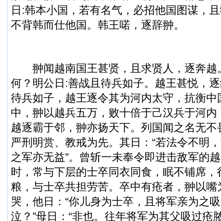
日:韩本小国，若有名气，必招他国图谋，
不背韩而仕他国。韩王喏，逐辞翀。
翀闻越南国王甚贤，且求贤人，逐奔越。
何？明公日:善战且待兵如子。越王甚悦，
待兵如子，越王逐令其为河内太守，抗衡中
中，翀以越兵五万，败十倍于己汉兵于河内
越逐霸于邻，翀亦扬天下。列国闻之名无不
严刑明赏、教戒为先。其日：“若法令不明
之军亦无益”。曾斩一未奉令即进击敌军的
时，常与下层的士卒同衣同食，眠不铺席，
粮，与士卒共担劳苦。卒中有疮者，翀以嘴
哭，他日：“你儿身为士卒，且将军亲为之
泣？”母日：“非也。往年将军为其父吸过疮