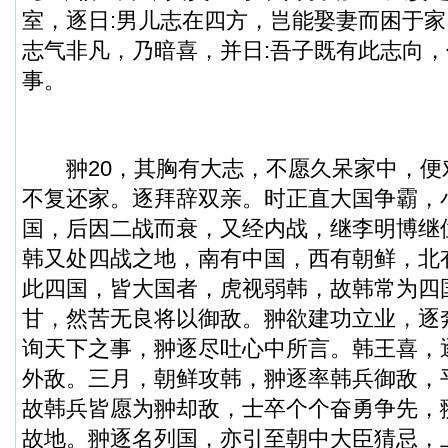
室，逐日:男儿志在四方，岂能娶妻而困于
志气非凡，乃暗喜，并日:吾子既有此志向
事。
翀20，其胸有大志，不愿久呆家中，便对
不复还家。逐拜辞双亲。时正直大国争霸，
国，后因二战而衰，又经内战，继李明博继
韩又处四战之地，南有中国，西有朝鲜，北
此四国，皆大国者，虎视弱韩，故韩常为四
甘，然苦无良将以御敌。翀欲建功立业，逐
询天下之事，翀逐尽吐心中所言。韩王喜，
外敌。三月，朝鲜攻韩，翀逐率韩兵御敌，
故韩兵皆愿为翀却敌，士卒个个奋勇争先，
故地。翀逐名列国，亦引至朝中大臣猜忌，