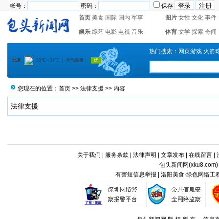
帐号：
密码：
保存
首页
美食
国际
国内
军事
图片
女性
文化
事件
娱乐
综艺
电影
电视
音乐
体育
文学
探索
奇闻
热门搜索：
网页游戏
火箭
您现在的位置：
首页
>>
法律支援
>> 内容
法律支援
关于我们
|
服务条款
|
法律声明
|
文章发布
|
在线留言
|
包头新闻网(
xku8.com
有害短信息举报 | 洛阳美食·绿色网络工程