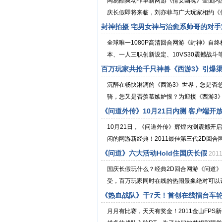
网易酷爽动作革新网游《倩女幽魂》全面
庆长假即将来临，刘亦菲与广大玩家相约《倩
封神拍摄 宅男女神与治愈系帅哥的对手
全球唯一1080P高清回合网游《封神》自
本、一人三职创新设定、10VS30震撼战斗
百万玩家共抢千只神兽《西游3》引爆
沉醉在畅快淋漓的《西游3》世界，您是否
骑，您又是否羡慕嫉妒恨？为迎接《西游3》
《问道外传》10月21日内测 客户端开
10月21日，《问道外传》辉煌内测震撼
闲的网游新经典！2011最佳第三代2D回合
《问道》六大活动Hold住国庆长假
201
国庆长假玩什么？经典2D回合网游《问道
受，百万玩家同时在线的热闹景象绝对可以让
《热血战队》干7天！首创在线擂台车
月月有比赛，天天有奖金！2011金山FP