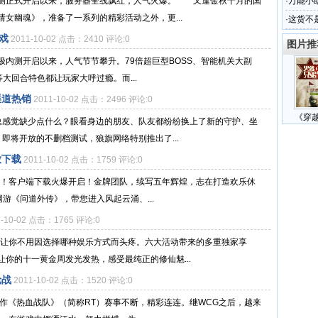
内测正式开启以来，服务器全线飘红，人气火爆。 又逢金秋十月的国
·
万能小
女幽魂》，准备了一系列的精彩活动之外，更...
·
这货不
戏
2011-10-02 点击：2410 评论:0
图片推
终极内测开启以来，人气节节攀升。79倍超巨型BOSS、智能机关大副
等大回合特色都让玩家大呼过瘾。而...
渠道热销
2011-10-02 点击：2496 评论:0
《穿
总感觉缺少点什么？眼看身边的朋友、队友都纷纷换上了新的守护、坐
即将开放的不删档测试，狼旗网络特别推出了...
放下载
2011-10-02 点击：1759 评论:0
开启！客户端下载火爆开启！金牌团队，续写五年辉煌，志在打造欢乐休
网游《问道外传》，带您进入风起云涌、...
1-10-02 点击：1765 评论:0
》让你不用因选择哪种娱乐方式而头疼。六大活动带来的多重独家享
你的十一黄金周发光发热，感受最纯正的修仙魅...
轮战
2011-10-02 点击：1520 评论:0
S新作《热血战队》（简称RT）赛事不断，精彩连连。继WCG之后，越来