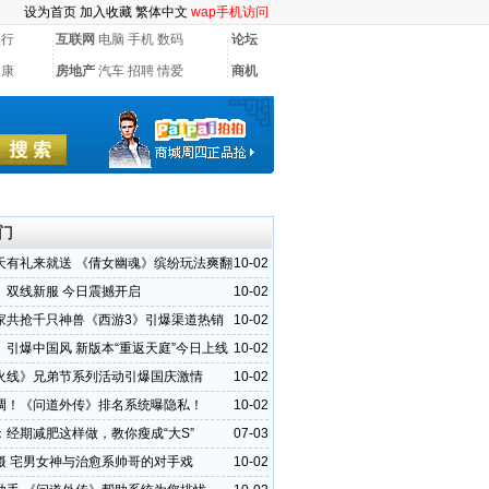
设为首页
加入收藏
繁体中文
wap手机访问
银行
互联网
电脑
手机
数码
论坛
健康
房地产
汽车
招聘
情爱
商机
门
天有礼来就送 《倩女幽魂》缤纷玩法爽翻
10-02
》双线新服 今日震撼开启
10-02
家共抢千只神兽《西游3》引爆渠道热销
10-02
》引爆中国风 新版本“重返天庭”今日上线
10-02
火线》兄弟节系列活动引爆国庆激情
10-02
调！《问道外传》排名系统曝隐私！
10-02
：经期减肥这样做，教你瘦成“大S”
07-03
摄 宅男女神与治愈系帅哥的对手戏
10-02