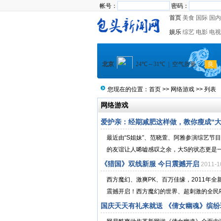
帐号：
密码：
首页
美食
国际
国内
娱乐
综艺
电影
电视
您现在的位置：
首页
>>
网络游戏
>> 列表
网络游戏
爱护亲：经期减肥这样做，教你瘦成“大
最近由“S姐妹”、范晓萱、阿雅参演综艺
的友谊让人唏嘘感叹之余，大S的状态更是一连
《猎国》双线新服 今日震撼开启
2011-
西方魔幻、激爽PK、百万佳缘，2011年
震撼开启！西方魔幻的世界、超刺激的全民P
国庆天天有礼来就送 《倩女幽魂》缤