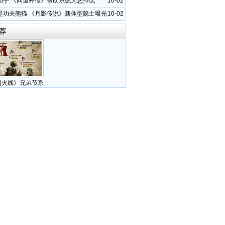
助手 《问道外传》帮助系统为您排忧
10-02
是功夫熊猫 《月影传说》新体型隐士曝光
10-02
荐
越火线》兄弟节系