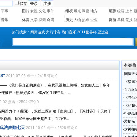
保存
军事
图片
女性
文化
事件
维权
曝光
调查
地方
证券
经济
上市
音乐
体育
文学
探索
奇闻
历史
人物
热点
企业
网游
单机
竞技
热门搜索：
网页游戏
火箭球赛
热门音乐
2011世界杯
亚运会
本类热
·
国庆天
S”
2019-07-03 点击：2415 评论:0
七天
·
《猎国
节目——《我们是真正的朋友》，在腾讯视频上热播，姐妹四人二十多年
·
百万玩
被挂上热搜好多天，40岁的生理年龄，...
·
《寻仙
10-02 点击：2504 评论:0
·
《穿越
全新网游力作《猎国》，双线二区新服【血月山】、【冰封谷】今天终于
·
拒绝低
K作战、玩家当家做国王超自由、百万佳...
·
爱护亲
纷玩法爽翻七天
2011-10-02 点击：2528 评论:0
·
封神拍