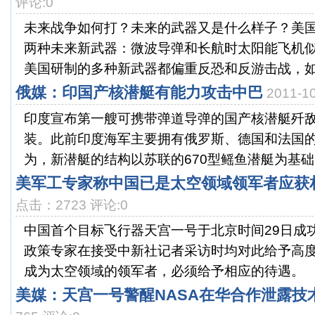
评论:0
未来战争如何打？未来的武器又是什么样子？美国
两种未来新武器：微波导弹和长航时太阳能飞机
美国研制的多种新武器都偏重反恐和反游击战，如今
俄媒：印国产核潜艇有能力攻击中巴
2011-
印度宣布第一艘可携带弹道导弹的国产核潜艇歼敌者
装。此前印度海军主要拥有俄罗斯、德国和法国
为，新潜艇的结构以苏联的670型鳐鱼潜艇为基础，
美军工专家称中国已是太空领域领军者应获
点击：2723 评论:0
中国首个目标飞行器天宫一号于北京时间29日成
政策专家在接受中新社记者采访时均对此给予高
成为太空领域的领军者，必须给予相应的待遇。 
美媒：天宫一号警醒NASA在华合作泄露技