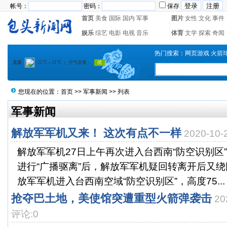
帐号：
密码：
保存
首页
美食
国际
国内
军事
图片
女性
文化
事件
娱乐
综艺
电影
电视
音乐
体育
文学
探索
奇闻
热门搜索：
网页游戏
火箭
您现在的位置：
首页
>>
军事新闻
>> 列表
军事新闻
解放军军机又来！ 这次有点不一样
2020-10
解放军军机27日上午再次进入台西南“防空识别区
进行“广播驱离”后，解放军军机疑回转离开后又绕
放军军机进入台西南空域“防空识别区”，高度75...
抢夺巴土地，美使馆突遭重型火箭弹袭击
20
评论:0