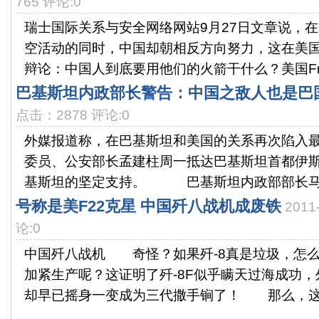
765 评论:0
瑞士国际关系与安全网络网站9月27日文章说，
空活动的同时，中国却朝相反方向努力，这在美
辩论：中国人到底要用他们的火箭干什么？美国Froex
巴基斯坦内政部长警告：中国之敌人也是巴
点击：2878 评论:0
外媒报道称，在巴基斯坦和美国的关系再次陷入
委员、公安部长孟建柱周一抵达巴基斯坦首都伊
基斯坦的坚定支持。 巴基斯坦内政部部长马利
号称是美F22克星 中国歼八战机成废铁
2011
论:0
中国歼八战机 奇怪？如果歼-8真是垃圾，怎
加紧生产呢？这证明了歼-8F似乎瞒天过海成功
却早已摇身一变成为三代撒手锏了！ 那么，这个