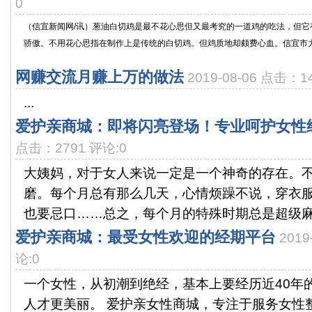
0
（信宜新闻网/讯）葱油白切鸡是最不花心思但又最考究的一道鸡的吃法，但它
骄傲。不用花心思指在制作上是传统的白切鸡。但鸡质地却颇费心血。信宜市大力
网赚交流月赚上万的做法
2019-08-06 点击：1
...
爱护亲商城：即将闪亮登场！专业呵护女性
点击：2791 评论:0
大姨妈，对于女人来说一定是一个神奇的存在。
磨。每个月总有那么几天，心情烦躁不说，穿衣
也要忌口……总之，每个月的特殊时期总是超级麻烦呀
爱护亲商城：最受女性欢迎的经期平台
2019
论:0
一个女性，从初潮到绝经，基本上要经历近40年
人才更美丽。 爱护亲女性商城，专注于服务女性