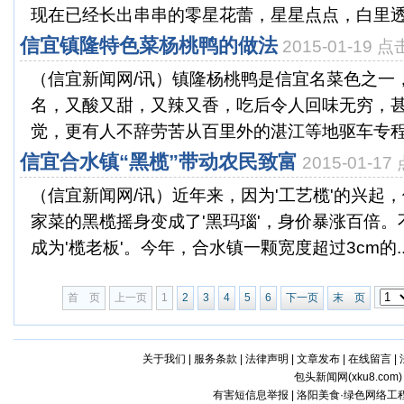
现在已经长出串串的零星花蕾，星星点点，白里透红
信宜镇隆特色菜杨桃鸭的做法
2015-01-19 
（信宜新闻网/讯）镇隆杨桃鸭是信宜名菜色之一
名，又酸又甜，又辣又香，吃后令人回味无穷，
觉，更有人不辞劳苦从百里外的湛江等地驱车专程前
信宜合水镇“黑榄”带动农民致富
2015-01-1
（信宜新闻网/讯）近年来，因为'工艺榄'的兴起
家菜的黑榄摇身变成了'黑玛瑙'，身价暴涨百倍
成为'榄老板'。今年，合水镇一颗宽度超过3cm的..
首 页
上一页
1
2
3
4
5
6
下一页
末 页
关于我们
|
服务条款
|
法律声明
|
文章发布
|
在线留言
|
包头新闻网(
xku8.com
有害短信息举报 | 洛阳美食·绿色网络工程