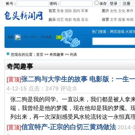
帐号：
密码：
保存
首页
美食
国际
国内
军事
图片
女性
文化
事件
娱乐
综艺
电影
电视
音乐
体育
文学
探索
奇闻
热门搜索：
网页游戏
火箭
您现在的位置：
首页
>>
奇闻趣事
>> 列表
奇闻趣事
张二狗与大学生的故事 电影版：一生
[置顶]
4-12-15 点击：2479 评论:0
张二狗是我的同学。一直以来，我们都是被人拿
端，我曾经是他的梦魇，现在他却是我的梦魇。
列出来，再一次深刻感受风水轮流转这一永恒真理。
信宜特产-正宗的白切三黄鸡做法
[置顶]
2014-