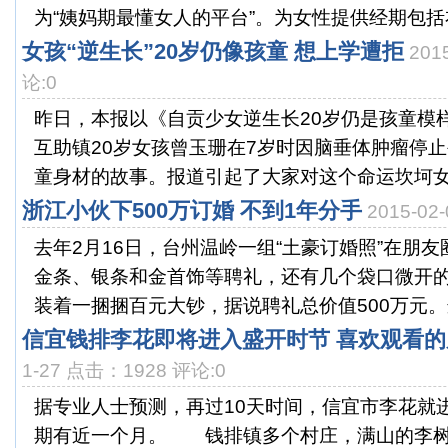
为“姨妈期最懂女人的平台”。为女性提供经期包括衣
女孩“逆生长”20岁仍像孩童 想上学遭拒
201
论:0
昨日，本报以《自贡少女逆生长20岁仍是孩童模
互助镇20岁女孩曾玉珊在7岁时因脑垂体肿瘤停
童身材的故事。报道引起了大家对这个命运坎坷女孩
浙江小伙下500万订婚 不到1年分手
2015-02
去年2月16日，台州温岭一组“土豪订婚照”在朋
金条、银条和金首饰等聘礼，还有几个袋口微开
装着一捆捆百元大钞，据说聘礼总价值500万元。这
信宜钱排李花即将进入盛开时节 喜欢观看
1-27 点击：1928 评论:0
据专业人士预测，再过10天时间，信宜市李花就
期有近一个月。 钱排镇多个村庄，满山的李树