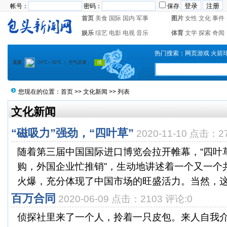
帐号：
密码：
保存
首页
美食
国际
国内
军事
图片
女性
文化
事件
娱乐
综艺
电影
电视
音乐
体育
文学
探索
奇闻
热门搜索：
网页游戏
火箭
您现在的位置：
首页
>>
文化新闻
>> 列表
文化新闻
“磁吸力”强劲，“四叶草”
2020-11-10 点击：2
随着第三届中国国际进口博览会拉开帷幕，“四叶草
购，外国企业忙推销”，生动地讲述着一个又一个
火爆，充分体现了中国市场的旺盛活力。当然，这也
百万合同
2020-06-09 点击：2103 评论:0
侦探社里来了一个人，拎着一只皮包。来人自我