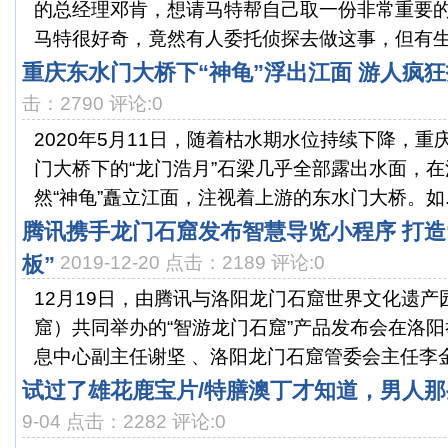
的总经理邓肯，想请马特帮自己取一份非
马特很好奇，竟然有人委托侦探去做这事，但有生意
重庆东水门大桥下“神龟”浮出江面 游人疯
击：2790 评论:0
2020年5月11日，随着枯水期水位持续下降，
门大桥下的“龙门浩月”石梁几乎全部露出水面，在
然“神龟”矗立江面，注视着上游的东水门大桥。如..
腾讯携手龙门石窟发布智慧导览小程序 打造
板”
2019-12-20 点击：2189 评论:0
12月19日，由腾讯与洛阳龙门石窟世界文化遗
窟）共同举办的“智游龙门石窟”产品发布会在洛
息中心副主任谢坚 、洛阳龙门石窟管委会主任李金乐
试过了雄花鹿宝片/特膳澳丁才知道，男人
9-04 点击：2282 评论:0