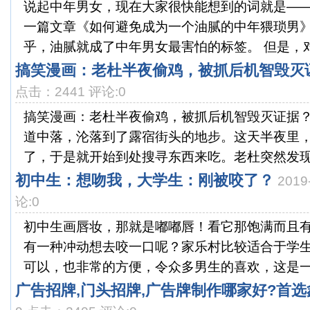
说起中年男女，现在大家很快能想到的词就是—
一篇文章《如何避免成为一个油腻的中年猥琐男
乎，油腻就成了中年男女最害怕的标签。 但是，对于
搞笑漫画：老杜半夜偷鸡，被抓后机智毁灭
点击：2441 评论:0
搞笑漫画：老杜半夜偷鸡，被抓后机智毁灭证据
道中落，沦落到了露宿街头的地步。这天半夜里
了，于是就开始到处搜寻东西来吃。老杜突然发现了
初中生：想吻我，大学生：刚被咬了？
2019
论:0
初中生画唇妆，那就是嘟嘟唇！看它那饱满而且
有一种冲动想去咬一口呢？家乐村比较适合于学
可以，也非常的方便，令众多男生的喜欢，这是一款
广告招牌,门头招牌,广告牌制作哪家好?首