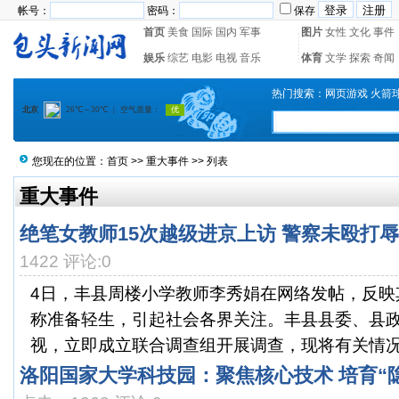
帐号：
密码：
保存
首页
美食
国际
国内
军事
图片
女性
文化
事件
娱乐
综艺
电影
电视
音乐
体育
文学
探索
奇闻
热门搜索：
网页游戏
火箭
您现在的位置：
首页
>>
重大事件
>> 列表
重大事件
绝笔女教师15次越级进京上访 警察未殴打
1422 评论:0
4日，丰县周楼小学教师李秀娟在网络发帖，反映
称准备轻生，引起社会各界关注。丰县县委、县
视，立即成立联合调查组开展调查，现将有关情况通
洛阳国家大学科技园：聚焦核心技术 培育“