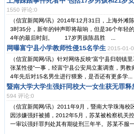
上海踩踏事件死者中 包括17岁男孩和21岁
1550 评论:0
（信宜新闻网/讯）2014年12月31日，上海外
3时35分，新年的钟声即将敲响，但是36个年轻的
4年的最后时刻。 17岁男孩陈昌胜 ...
网曝富宁县小学教师性侵15名学生
2015-01
（信宜新闻网/讯）针对网络反映“富宁县归朝镇
张某性侵”一事，经富宁县公安局立案调查，男教师张
4年先后对15名男生进行猥亵，是否还有更多学...
暨南大学大学生强奸同校大一女生获无罪释
594 评论:0
（信宜新闻网/讯）2011年9月，暨南大学珠海
因涉嫌强奸被捕，2012年5月，苏某被检察机关
一审以强奸罪判处其有期徒刑三年半。苏某不服一审