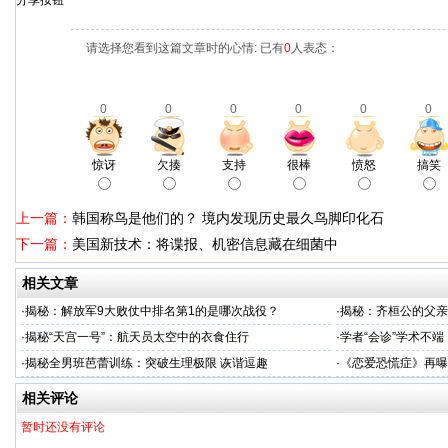
分享按钮
请选择您看到这篇文章时的心情: 已有
0
人表态：
0
0
0
0
0
0
惊讶
欠揍
支持
很棒
愤怒
搞笑
上一篇：
韩国称鸟是他们的？ 境内发现历史最久鸟脚印化石
下一篇：
美国新技术：将谍报、机密信息藏在细菌中
相关文章
·
揭秘：解放军9大败仗中排名第1的是哪次战役？
·
揭秘：齐桓公的父亲
·
揭秘“天宫一号”：航天员太空中的衣食住行
·
学者“会诊”学术不
·
揭秘全男班芭蕾训练：突破生理极限 诙谐逗趣
·
《恋爱恐慌症》再曝
相关评论
暂时还没有评论