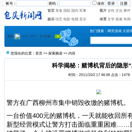
帐号：
密码：
保存
首页
美食
国际
国内
军事
图片
女性
文化
事件
娱乐
综艺
电影
电视
音乐
体育
文学
探索
奇闻
热门搜索：
网页游戏
火箭
您现在的位置：
首页
>>
探索频道
>> 内容
科学揭秘：赌博机背后的隐形“
时间：2011/10/2 17:46:06 点击：1478
警方在广西柳州市集中销毁收缴的赌博机。
一台价值400元的赌博机，一天就能收回所有
新型经营模式让警方打击面临重重困难……