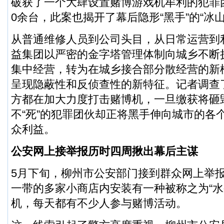
破获了一个大肆设置赌博游戏机牟利的犯罪
0余台，此案也揭开了幕后隐形“黑手”的“冰山
从普通维修人员到公司头目，从日常运营到
益集团以严密的金字塔管理体制向城乡不断
集中经营，转为在城乡接合部分散经营的新
呈现隐蔽性和反侦查性的新特征。记者调查
方都在加大力度打击赌博机，一旦缴获将砸
不“死”的犯罪团伙却正将黑手伸向城市的各
众利益。
公安网上接举报历时四周揪出幕后主谋
5月下旬，柳州市公安部门接到群众网上举
一带的多家小商店内安装有一种被称之为“水
机，每天都有不少人参与赌博活动。